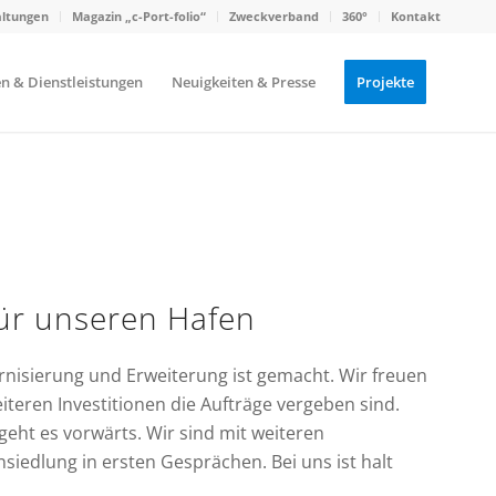
altungen
Magazin „c-Port-folio“
Zweckverband
360°
Kontakt
n & Dienstleistungen
Neuigkeiten & Presse
Projekte
ür unseren Hafen
rnisierung und Erweiterung ist gemacht. Wir freuen
eiteren Investitionen die Aufträge vergeben sind.
geht es vorwärts. Wir sind mit weiteren
iedlung in ersten Gesprächen. Bei uns ist halt