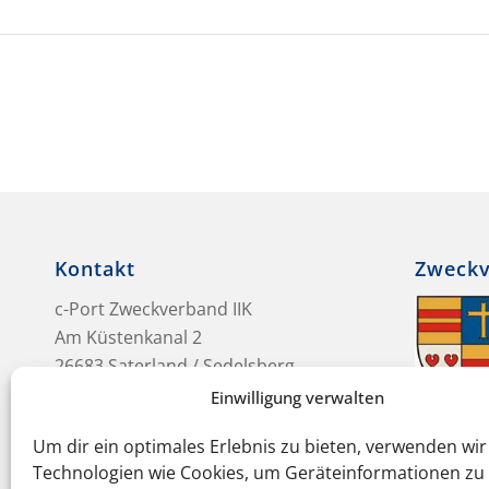
Kontakt
Zweck
c-Port Zweckverband IIK
Am Küstenkanal 2
26683 Saterland / Sedelsberg
Einwilligung verwalten
Tel.:
+49 4491 786 000
Fax: +49 4491 786 009
Um dir ein optimales Erlebnis zu bieten, verwenden wir
Technologien wie Cookies, um Geräteinformationen zu
info@c-port-kuestenkanal.de