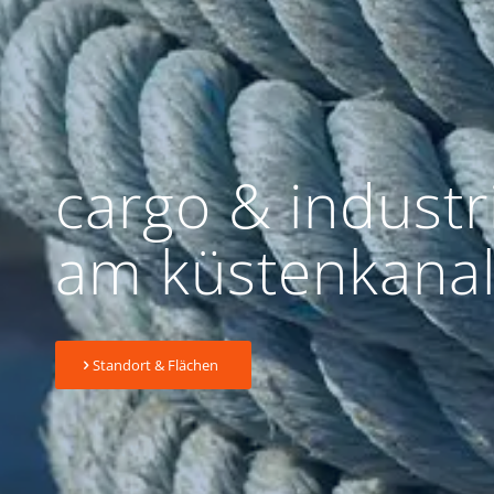
cargo
&
industr
am küstenkana
Standort & Flächen