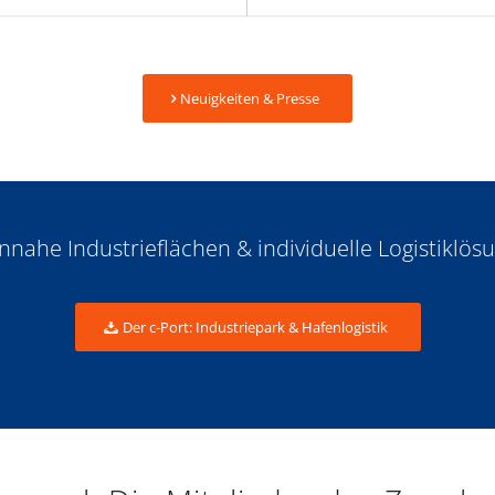
Neuigkeiten & Presse
nnahe Industrieflächen
&
individuelle Logistiklös
Der c-Port: Industriepark & Hafenlogistik